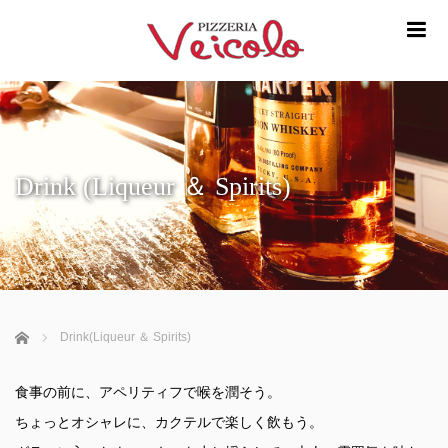
m
Drink (Liqueur ＆ Spirits)
ホーム
Drink(Liqueur ＆ Spirits)
食事の前に、アペリティフで喉を潤そう。
ちょっとオシャレに、カクテルで楽しく飲もう。